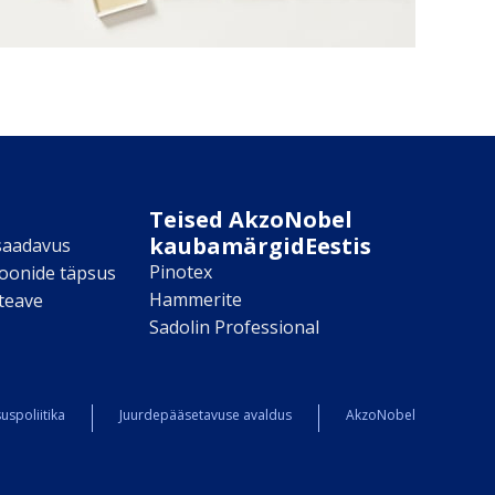
Teised AkzoNobel
kaubamärgidEestis
saadavus
Pinotex
toonide täpsus
Hammerite
teave
Sadolin Professional
uspoliitika
Juurdepääsetavuse avaldus
AkzoNobel