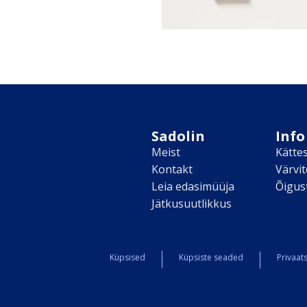
Sadolin
Info
Meist
Kätte
Kontakt
Värvi
Leia edasimüüja
Õigus
Jätkusuutlikkus
Küpsised
Küpsiste seaded
Privaats