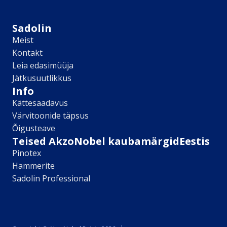
Sikkens
Kontakt
Sadolin
Leia lähim edasimüüja
Meist
Meist
Kontakt
Kontakt
Leia edasimüüja
Värv kui kunst
Jätkusuutlikkus
Kõik artiklid
Info
Elutuba
Kättesaadavus
Magamistuba
Värvitoonide täpsus
Lastetuba
Õigusteave
Köök
Teised AkzoNobel kaubamärgidEestis
Kodukontor
Pinotex
Kõik artiklid
Hammerite
Visualizer App
Sadolin Professional
Värvikalkulaator
Sadolin ​Aasta Värvid 2026