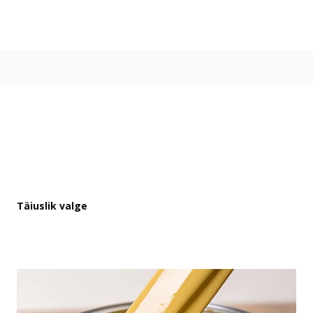
Värvitoonid
Vali värvitoon
Toonikollektsioonid
Aasta Värv 2026
Kuidas valida värvitooni
Kasulikud tööriistad
Toonitester
Colour Play
Visualizer app
Inspiratsioon
Täiuslik valge
Ideed ja nõuanded
Let's colour
Kasutusala
Sisevärvid
Välisvärvid