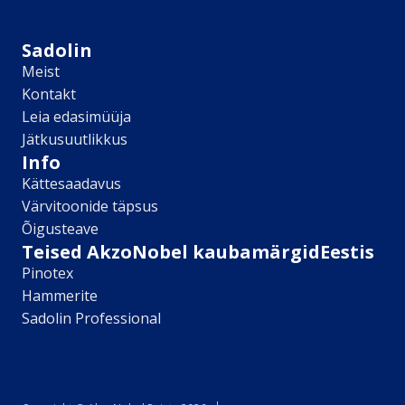
Sikkens
Kontakt
Sadolin
Leia lähim edasimüüja
Meist
Meist
Kontakt
Kontakt
Leia edasimüüja
Värv kui kunst
Jätkusuutlikkus
Kõik artiklid
Info
Elutuba
Kättesaadavus
Magamistuba
Värvitoonide täpsus
Lastetuba
Õigusteave
Köök
Teised AkzoNobel kaubamärgidEestis
Kodukontor
Pinotex
Kõik artiklid
Hammerite
Visualizer App
Sadolin Professional
Värvikalkulaator
Sadolin ​Aasta Värvid 2026