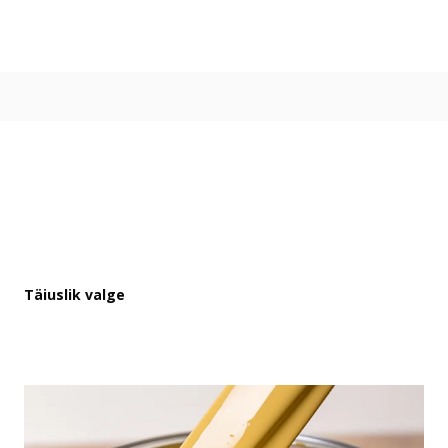
Värvitoonid
Vali värvitoon
Toonikollektsioonid
Aasta Värv 2026
Kuidas valida värvitooni
Kasulikud tööriistad
Toonitester
Colour Play
Visualizer app
Inspiratsioon
Täiuslik valge
Ideed ja nõuanded
Let's colour
Kasutusala
Sisevärvid
Välisvärvid