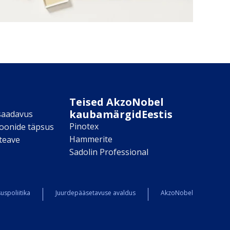
Teised AkzoNobel
kaubamärgidEestis
saadavus
Pinotex
toonide täpsus
Hammerite
teave
Sadolin Professional
uspoliitika
Juurdepääsetavuse avaldus
AkzoNobel