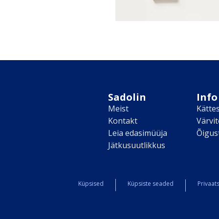
Sadolin
Info
Meist
Kätte
Kontakt
Värvi
Leia edasimüüja
Õigus
Jätkusuutlikkus
Küpsised
Küpsiste seaded
Privaats