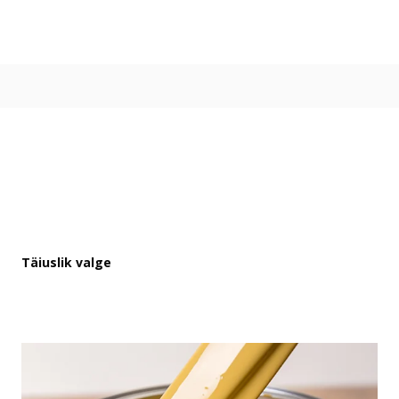
Värvitoonid
Vali värvitoon
Toonikollektsioonid
Aasta Värv 2026
Kuidas valida värvitooni
Kasulikud tööriistad
Toonitester
Colour Play
Visualizer app
Inspiratsioon
Täiuslik valge
Ideed ja nõuanded
Let's colour
Kasutusala
Sisevärvid
Välisvärvid