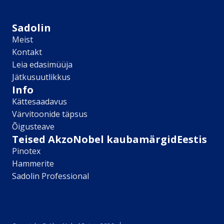
Sikkens
Kontakt
Sadolin
Leia lähim edasimüüja
Meist
Meist
Kontakt
Kontakt
Leia edasimüüja
Värv kui kunst
Jätkusuutlikkus
Kõik artiklid
Info
Elutuba
Kättesaadavus
Magamistuba
Värvitoonide täpsus
Lastetuba
Õigusteave
Köök
Teised AkzoNobel kaubamärgidEestis
Kodukontor
Pinotex
Kõik artiklid
Hammerite
Visualizer App
Sadolin Professional
Värvikalkulaator
Sadolin ​Aasta Värvid 2026