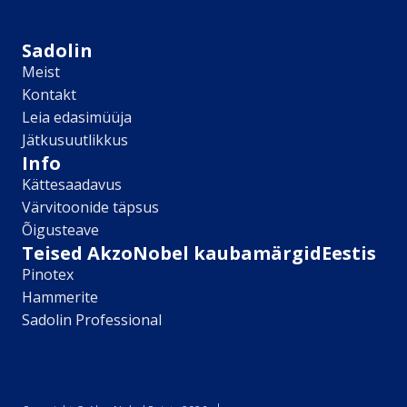
Sikkens
Kontakt
Sadolin
Leia lähim edasimüüja
Meist
Meist
Kontakt
Kontakt
Leia edasimüüja
Värv kui kunst
Jätkusuutlikkus
Kõik artiklid
Info
Elutuba
Kättesaadavus
Magamistuba
Värvitoonide täpsus
Lastetuba
Õigusteave
Köök
Teised AkzoNobel kaubamärgidEestis
Kodukontor
Pinotex
Kõik artiklid
Hammerite
Visualizer App
Sadolin Professional
Värvikalkulaator
Sadolin ​Aasta Värvid 2026