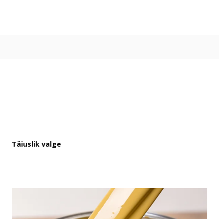
Värvitoonid
Vali värvitoon
Toonikollektsioonid
Aasta Värv 2026
Kuidas valida värvitooni
Kasulikud tööriistad
Toonitester
Colour Play
Visualizer app
Inspiratsioon
Täiuslik valge
Ideed ja nõuanded
Let's colour
Kasutusala
Sisevärvid
Välisvärvid