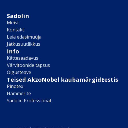
Sikkens
Kontakt
Sadolin
Leia lähim edasimüüja
Meist
Meist
Kontakt
Kontakt
Leia edasimüüja
Värv kui kunst
Jätkusuutlikkus
Kõik artiklid
Info
Elutuba
Kättesaadavus
Magamistuba
Värvitoonide täpsus
Lastetuba
Õigusteave
Köök
Teised AkzoNobel kaubamärgidEestis
Kodukontor
Pinotex
Kõik artiklid
Hammerite
Visualizer App
Sadolin Professional
Värvikalkulaator
Sadolin ​Aasta Värvid 2026