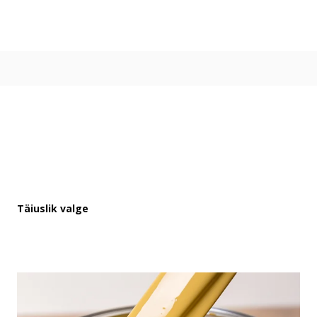
Värvitoonid
Vali värvitoon
Toonikollektsioonid
Aasta Värv 2026
Kuidas valida värvitooni
Kasulikud tööriistad
Toonitester
Colour Play
Visualizer app
Inspiratsioon
Täiuslik valge
Ideed ja nõuanded
Let's colour
Kasutusala
Sisevärvid
Välisvärvid