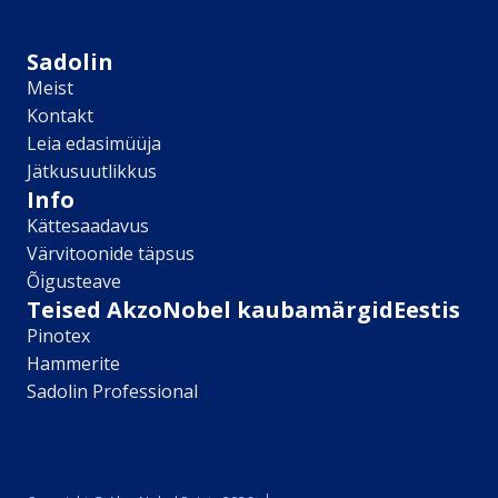
Sikkens
Kontakt
Sadolin
Leia lähim edasimüüja
Meist
Meist
Kontakt
Kontakt
Leia edasimüüja
Värv kui kunst
Jätkusuutlikkus
Kõik artiklid
Info
Elutuba
Kättesaadavus
Magamistuba
Värvitoonide täpsus
Lastetuba
Õigusteave
Köök
Teised AkzoNobel kaubamärgidEestis
Kodukontor
Pinotex
Kõik artiklid
Hammerite
Visualizer App
Sadolin Professional
Värvikalkulaator
Sadolin ​Aasta Värvid 2026