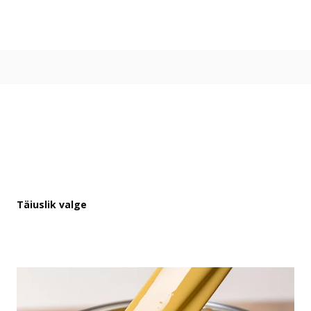
Värvitoonid
Vali värvitoon
Toonikollektsioonid
Aasta Värv 2026
Kuidas valida värvitooni
Kasulikud tööriistad
Toonitester
Colour Play
Visualizer app
Inspiratsioon
Täiuslik valge
Ideed ja nõuanded
Let's colour
Kasutusala
Sisevärvid
Välisvärvid