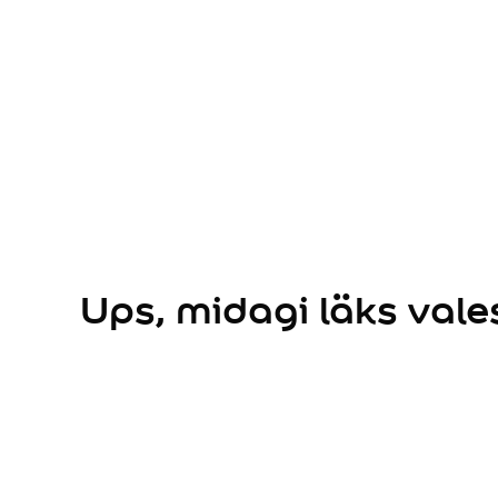
Uksed
Põrandad
Mööbel
Radiaatorid
Keraamilised plaadid
Aknaraamid
Läige
Matt
Poolmatt
Täismatt
Poolläikiv
Läikiv
Ups, midagi läks vales
Ruum
Elutuba
Magamistuba
Lastetuba
Köök
Söögituba
Vannituba