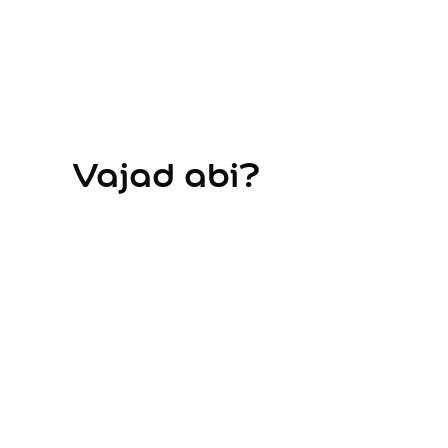
Kasutusala
Sisevärvid
Välisvärvid
Kõik tooted
Professionaalidele
Pinotex puidukaitse
Vajad abi?
Hammerite metallivärvid
Tootetüüp
Seinavärv
Laevärv
Kruntvärv
Pahtel
Lakk
Peits
Pind
Seinad
Laed