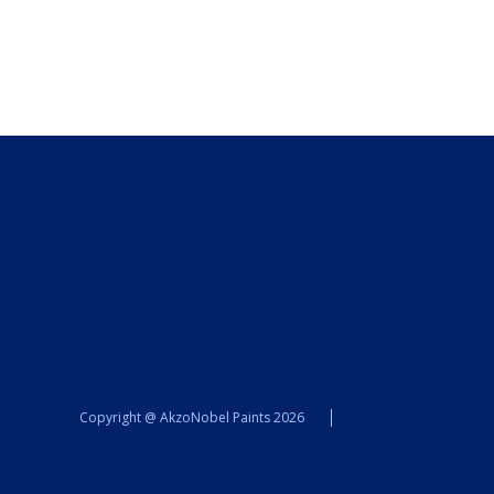
Esik
Kontor
Kaubamärk
Sikkens
Kontakt
Leia lähim edasimüüja
Meist
Kontakt
Värv kui kunst
Kõik artiklid
Elutuba
Magamistuba
Lastetuba
Köök
Kodukontor
Copyright @ AkzoNobel Paints 2026
Kõik artiklid
Visualizer App