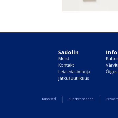
Sadolin
Info
Meist
Kätte
Kontakt
Värvi
Leia edasimüüja
Õigus
Jätkusuutlikkus
Küpsised
Küpsiste seaded
Privaats