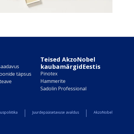
Teised AkzoNobel
kaubamärgidEestis
saadavus
Pinotex
toonide täpsus
Hammerite
teave
Sadolin Professional
uspoliitika
Juurdepääsetavuse avaldus
AkzoNobel