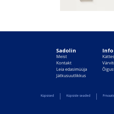
Sadolin
Info
Meist
Kätte
Kontakt
Värvi
Leia edasimüüja
Õigus
Jätkusuutlikkus
Küpsised
Küpsiste seaded
Privaats