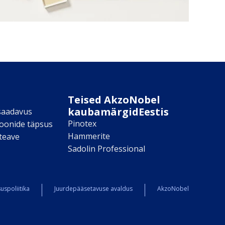
Teised AkzoNobel
kaubamärgidEestis
saadavus
Pinotex
toonide täpsus
Hammerite
teave
Sadolin Professional
uspoliitika
Juurdepääsetavuse avaldus
AkzoNobel