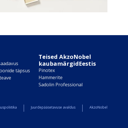
Teised AkzoNobel
kaubamärgidEestis
saadavus
Pinotex
toonide täpsus
Hammerite
teave
Sadolin Professional
uspoliitika
Juurdepääsetavuse avaldus
AkzoNobel