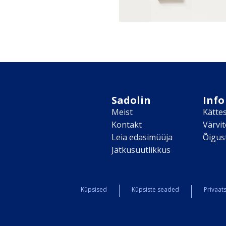
Sadolin
Info
Meist
Kätte
Kontakt
Värvi
Leia edasimüüja
Õigus
Jätkusuutlikkus
Küpsised
Küpsiste seaded
Privaats