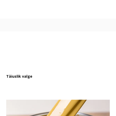
Värvitoonid
Vali värvitoon
Toonikollektsioonid
Aasta Värv 2026
Kuidas valida värvitooni
Kasulikud tööriistad
Toonitester
Colour Play
Visualizer app
Inspiratsioon
Täiuslik valge
Ideed ja nõuanded
Let's colour
Kasutusala
Sisevärvid
Välisvärvid