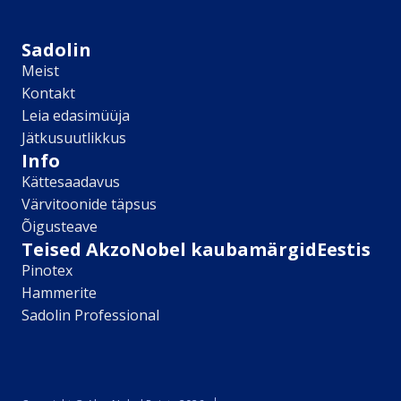
Sikkens
Kontakt
Sadolin
Leia lähim edasimüüja
Meist
Meist
Kontakt
Kontakt
Leia edasimüüja
Värv kui kunst
Jätkusuutlikkus
Kõik artiklid
Info
Elutuba
Kättesaadavus
Magamistuba
Värvitoonide täpsus
Lastetuba
Õigusteave
Köök
Teised AkzoNobel kaubamärgidEestis
Kodukontor
Pinotex
Kõik artiklid
Hammerite
Visualizer App
Sadolin Professional
Värvikalkulaator
Sadolin ​Aasta Värvid 2026