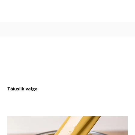
Värvitoonid
Vali värvitoon
Toonikollektsioonid
Aasta Värv 2026
Kuidas valida värvitooni
Kasulikud tööriistad
Toonitester
Colour Play
Visualizer app
Inspiratsioon
Täiuslik valge
Ideed ja nõuanded
Let's colour
Kasutusala
Sisevärvid
Välisvärvid