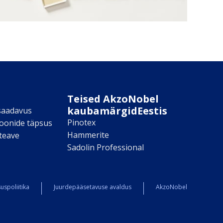
Teised AkzoNobel
kaubamärgidEestis
saadavus
Pinotex
toonide täpsus
Hammerite
teave
Sadolin Professional
uspoliitika
Juurdepääsetavuse avaldus
AkzoNobel