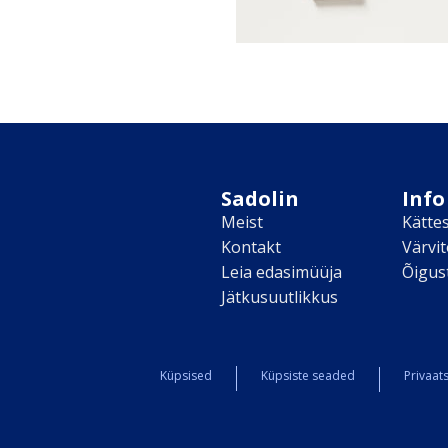
Sadolin
Info
Meist
Kätte
Kontakt
Värvi
Leia edasimüüja
Õigus
Jätkusuutlikkus
Küpsised
Küpsiste seaded
Privaats