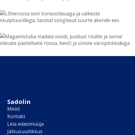
Kõik tooted
Professionaalidele
Pinotex puidukaitse
Hammerite metallivärvid
Tootetüüp
Seinavärv
Laevärv
Kruntvärv
Pahtel
Lakk
Peits
Pind
Seinad
Laed
Sadolin
Uksed
Meist
Põrandad
Kontakt
Mööbel
Leia edasimüüja
Radiaatorid
Jätkusuutlikkus
Keraamilised plaadid