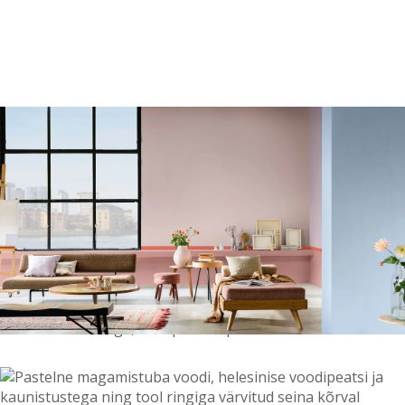
Värvitoonid
Vali värvitoon
Toonikollektsioonid
Aasta Värv 2026
Kuidas valida värvitooni
Kasulikud tööriistad
Toonitester
Colour Play
Visualizer app
Inspiratsioon
Ideed ja nõuanded
Let's colour
Kasutusala
Sisevärvid
Välisvärvid