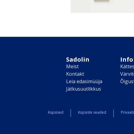
Sadolin
Info
Meist
Kätte
Kontakt
Värvi
Leia edasimüüja
Õigus
Jätkusuutlikkus
Küpsised
Küpsiste seaded
Privaats