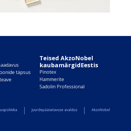
Teised AkzoNobel
kaubamärgidEestis
saadavus
Pinotex
toonide täpsus
Hammerite
teave
Sadolin Professional
uspoliitika
Juurdepääsetavuse avaldus
AkzoNobel