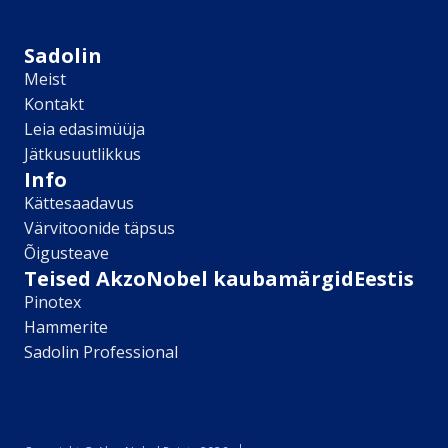
Sikkens
Kontakt
Sadolin
Leia lähim edasimüüja
Meist
Meist
Kontakt
Kontakt
Leia edasimüüja
Värv kui kunst
Jätkusuutlikkus
Kõik artiklid
Info
Elutuba
Kättesaadavus
Magamistuba
Värvitoonide täpsus
Lastetuba
Õigusteave
Köök
Teised AkzoNobel kaubamärgidEestis
Kodukontor
Pinotex
Kõik artiklid
Hammerite
Visualizer App
Sadolin Professional
Värvikalkulaator
Sadolin ​Aasta Värvid 2026