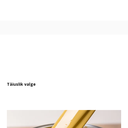
Värvitoonid
Vali värvitoon
Toonikollektsioonid
Aasta Värv 2026
Kuidas valida värvitooni
Kasulikud tööriistad
Toonitester
Colour Play
Visualizer app
Inspiratsioon
Täiuslik valge
Ideed ja nõuanded
Let's colour
Kasutusala
Sisevärvid
Välisvärvid