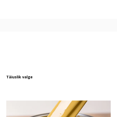
Värvitoonid
Vali värvitoon
Toonikollektsioonid
Aasta Värv 2026
Kuidas valida värvitooni
Kasulikud tööriistad
Toonitester
Colour Play
Visualizer app
Inspiratsioon
Täiuslik valge
Ideed ja nõuanded
Let's colour
Kasutusala
Sisevärvid
Välisvärvid