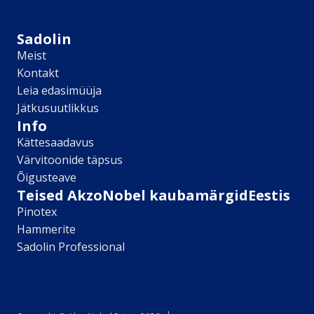
Sikkens
Kontakt
Sadolin
Leia lähim edasimüüja
Meist
Meist
Kontakt
Kontakt
Leia edasimüüja
Värv kui kunst
Jätkusuutlikkus
Kõik artiklid
Info
Elutuba
Kättesaadavus
Magamistuba
Värvitoonide täpsus
Lastetuba
Õigusteave
Köök
Teised AkzoNobel kaubamärgidEestis
Kodukontor
Pinotex
Kõik artiklid
Hammerite
Visualizer App
Sadolin Professional
Värvikalkulaator
Sadolin ​Aasta Värvid 2026