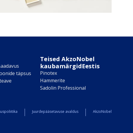
Teised AkzoNobel
kaubamärgidEestis
saadavus
Pinotex
toonide täpsus
Hammerite
teave
Sadolin Professional
uspoliitika
Juurdepääsetavuse avaldus
AkzoNobel