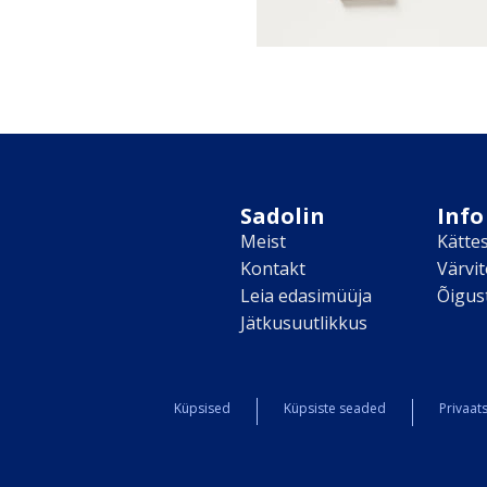
Sadolin
Info
Meist
Kätte
Kontakt
Värvi
Leia edasimüüja
Õigus
Jätkusuutlikkus
Küpsised
Küpsiste seaded
Privaats