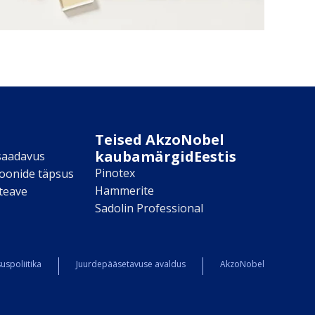
Teised AkzoNobel
kaubamärgidEestis
saadavus
Pinotex
toonide täpsus
Hammerite
teave
Sadolin Professional
uspoliitika
Juurdepääsetavuse avaldus
AkzoNobel