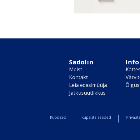
Sadolin
Info
Meist
Kätte
Kontakt
Värvi
Leia edasimüüja
Õigus
Jätkusuutlikkus
Küpsised
Küpsiste seaded
Privaats