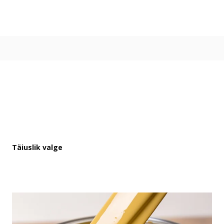
Värvitoonid
Vali värvitoon
Toonikollektsioonid
Aasta Värv 2026
Kuidas valida värvitooni
Kasulikud tööriistad
Toonitester
Colour Play
Visualizer app
Inspiratsioon
Täiuslik valge
Ideed ja nõuanded
Let's colour
Kasutusala
Sisevärvid
Välisvärvid