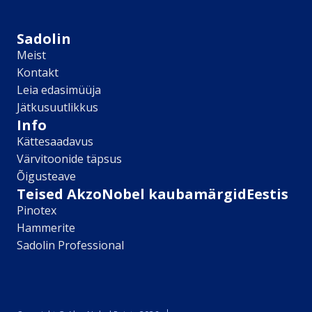
Sikkens
Kontakt
Sadolin
Leia lähim edasimüüja
Meist
Meist
Kontakt
Kontakt
Leia edasimüüja
Värv kui kunst
Jätkusuutlikkus
Kõik artiklid
Info
Elutuba
Kättesaadavus
Magamistuba
Värvitoonide täpsus
Lastetuba
Õigusteave
Köök
Teised AkzoNobel kaubamärgidEestis
Kodukontor
Pinotex
Kõik artiklid
Hammerite
Visualizer App
Sadolin Professional
Värvikalkulaator
Sadolin ​Aasta Värvid 2026