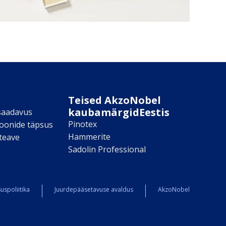
Teised AkzoNobel
kaubamärgidEestis
saadavus
Pinotex
toonide täpsus
Hammerite
teave
Sadolin Professional
uspoliitika
Juurdepääsetavuse avaldus
AkzoNobel