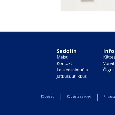
Sadolin
Info
Meist
Kätte
Kontakt
Värvi
Leia edasimüüja
Õigus
Jätkusuutlikkus
Küpsised
Küpsiste seaded
Privaats