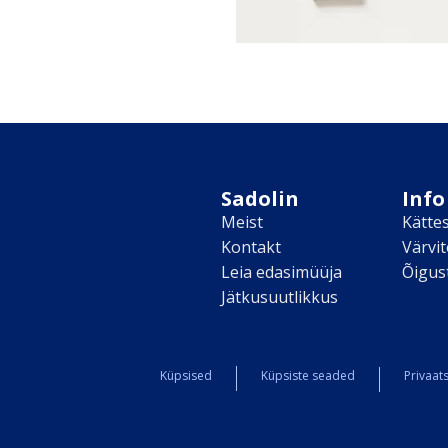
Sadolin
Info
Meist
Kätte
Kontakt
Värvi
Leia edasimüüja
Õigus
Jätkusuutlikkus
Küpsised
Küpsiste seaded
Privaats