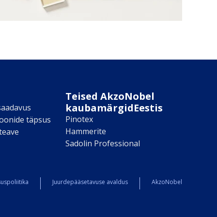
Teised AkzoNobel
kaubamärgidEestis
saadavus
Pinotex
toonide täpsus
Hammerite
teave
Sadolin Professional
uspoliitika
Juurdepääsetavuse avaldus
AkzoNobel