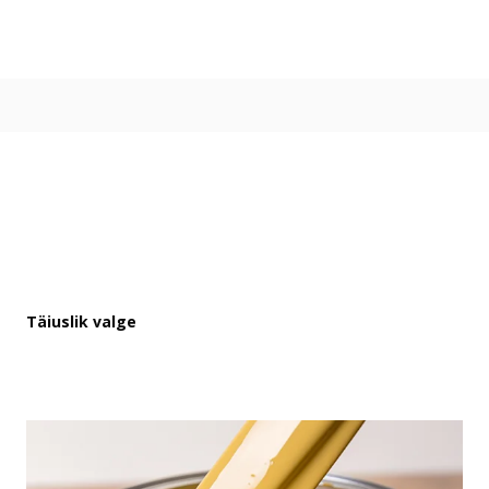
Värvitoonid
Vali värvitoon
Toonikollektsioonid
Aasta Värv 2026
Kuidas valida värvitooni
Kasulikud tööriistad
Toonitester
Colour Play
Visualizer app
Inspiratsioon
Täiuslik valge
Ideed ja nõuanded
Let's colour
Kasutusala
Sisevärvid
Välisvärvid