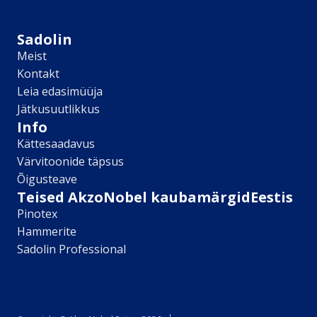
Sikkens
Kontakt
Sadolin
Leia lähim edasimüüja
Meist
Meist
Kontakt
Kontakt
Leia edasimüüja
Värv kui kunst
Jätkusuutlikkus
Kõik artiklid
Info
Elutuba
Kättesaadavus
Magamistuba
Värvitoonide täpsus
Lastetuba
Õigusteave
Köök
Teised AkzoNobel kaubamärgidEestis
Kodukontor
Pinotex
Kõik artiklid
Hammerite
Visualizer App
Sadolin Professional
Värvikalkulaator
Sadolin ​Aasta Värvid 2026