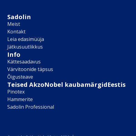
Sikkens
Kontakt
Sadolin
Leia lähim edasimüüja
Meist
Meist
Kontakt
Kontakt
Leia edasimüüja
Värv kui kunst
Jätkusuutlikkus
Kõik artiklid
Info
Elutuba
Kättesaadavus
Magamistuba
Värvitoonide täpsus
Lastetuba
Õigusteave
Köök
Teised AkzoNobel kaubamärgidEestis
Kodukontor
Pinotex
Kõik artiklid
Hammerite
Visualizer App
Sadolin Professional
Värvikalkulaator
Sadolin ​Aasta Värvid 2026