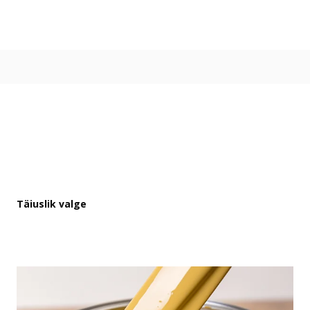
Värvitoonid
Vali värvitoon
Toonikollektsioonid
Aasta Värv 2026
Kuidas valida värvitooni
Kasulikud tööriistad
Toonitester
Colour Play
Visualizer app
Inspiratsioon
Täiuslik valge
Ideed ja nõuanded
Let's colour
Kasutusala
Sisevärvid
Välisvärvid