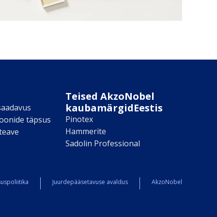
Teised AkzoNobel
kaubamärgidEestis
saadavus
Pinotex
toonide täpsus
Hammerite
teave
Sadolin Professional
uspoliitika
Juurdepääsetavuse avaldus
AkzoNobel