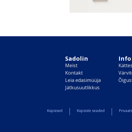
Sadolin
Info
Meist
Kätte
Kontakt
Värvi
Leia edasimüüja
Õigus
Jätkusuutlikkus
Küpsised
Küpsiste seaded
Privaats