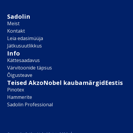
Sikkens
Kontakt
Sadolin
Leia lähim edasimüüja
Meist
Meist
Kontakt
Kontakt
Leia edasimüüja
Värv kui kunst
Jätkusuutlikkus
Kõik artiklid
Info
Elutuba
Kättesaadavus
Magamistuba
Värvitoonide täpsus
Lastetuba
Õigusteave
Köök
Teised AkzoNobel kaubamärgidEestis
Kodukontor
Pinotex
Kõik artiklid
Hammerite
Visualizer App
Sadolin Professional
Värvikalkulaator
Sadolin ​Aasta Värvid 2026