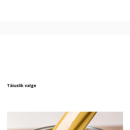
Värvitoonid
Vali värvitoon
Toonikollektsioonid
Aasta Värv 2026
Kuidas valida värvitooni
Kasulikud tööriistad
Toonitester
Colour Play
Visualizer app
Inspiratsioon
Täiuslik valge
Ideed ja nõuanded
Let's colour
Kasutusala
Sisevärvid
Välisvärvid