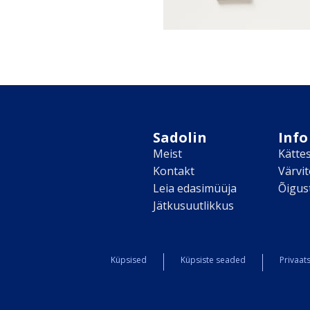
Sadolin
Info
Meist
Kätte
Kontakt
Värvi
Leia edasimüüja
Õigus
Jätkusuutlikkus
Küpsised
Küpsiste seaded
Privaats