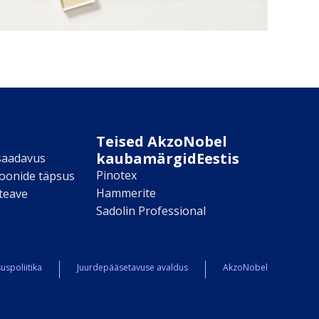
Teised AkzoNobel
kaubamärgidEestis
saadavus
Pinotex
toonide täpsus
Hammerite
teave
Sadolin Professional
uspoliitika
Juurdepääsetavuse avaldus
AkzoNobel