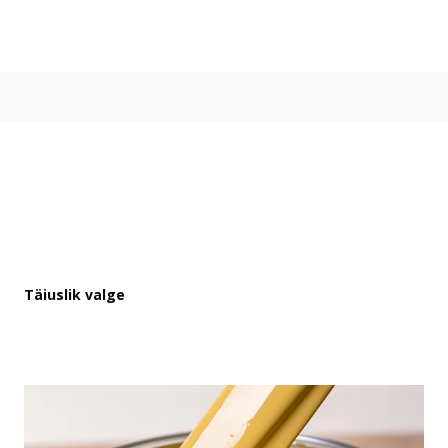
Värvitoonid
Vali värvitoon
Toonikollektsioonid
Aasta Värv 2026
Kuidas valida värvitooni
Kasulikud tööriistad
Toonitester
Colour Play
Visualizer app
Inspiratsioon
Täiuslik valge
Ideed ja nõuanded
Let's colour
Kasutusala
Sisevärvid
Välisvärvid