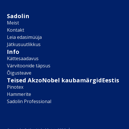
Sikkens
Kontakt
Sadolin
Leia lähim edasimüüja
Meist
Meist
Kontakt
Kontakt
Leia edasimüüja
Värv kui kunst
Jätkusuutlikkus
Kõik artiklid
Info
Elutuba
Kättesaadavus
Magamistuba
Värvitoonide täpsus
Lastetuba
Õigusteave
Köök
Teised AkzoNobel kaubamärgidEestis
Kodukontor
Pinotex
Kõik artiklid
Hammerite
Visualizer App
Sadolin Professional
Värvikalkulaator
Sadolin ​Aasta Värvid 2026