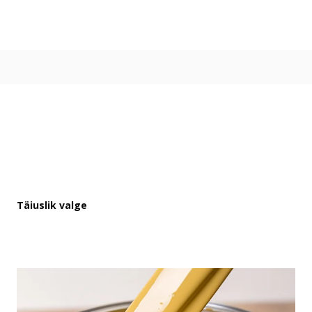
Värvitoonid
Vali värvitoon
Toonikollektsioonid
Aasta Värv 2026
Kuidas valida värvitooni
Kasulikud tööriistad
Toonitester
Colour Play
Visualizer app
Inspiratsioon
Täiuslik valge
Ideed ja nõuanded
Let's colour
Kasutusala
Sisevärvid
Välisvärvid