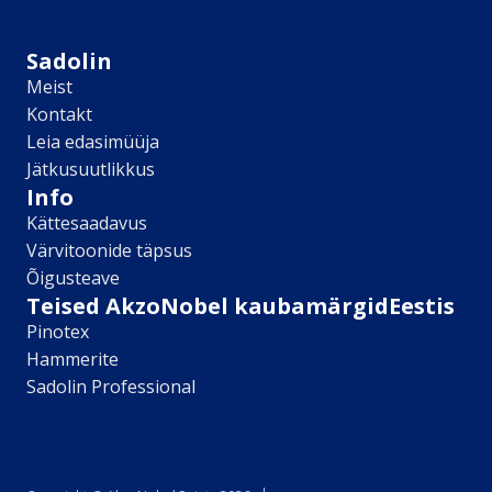
Sikkens
Kontakt
Sadolin
Leia lähim edasimüüja
Meist
Meist
Kontakt
Kontakt
Leia edasimüüja
Värv kui kunst
Jätkusuutlikkus
Kõik artiklid
Info
Elutuba
Kättesaadavus
Magamistuba
Värvitoonide täpsus
Lastetuba
Õigusteave
Köök
Teised AkzoNobel kaubamärgidEestis
Kodukontor
Pinotex
Kõik artiklid
Hammerite
Visualizer App
Sadolin Professional
Värvikalkulaator
Sadolin ​Aasta Värvid 2026