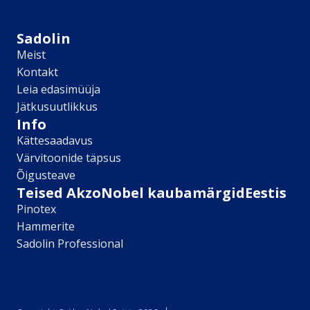
Sikkens
Kontakt
Sadolin
Leia lähim edasimüüja
Meist
Meist
Kontakt
Kontakt
Leia edasimüüja
Värv kui kunst
Jätkusuutlikkus
Kõik artiklid
Info
Elutuba
Kättesaadavus
Magamistuba
Värvitoonide täpsus
Lastetuba
Õigusteave
Köök
Teised AkzoNobel kaubamärgidEestis
Kodukontor
Pinotex
Kõik artiklid
Hammerite
Visualizer App
Sadolin Professional
Värvikalkulaator
Sadolin ​Aasta Värvid 2026