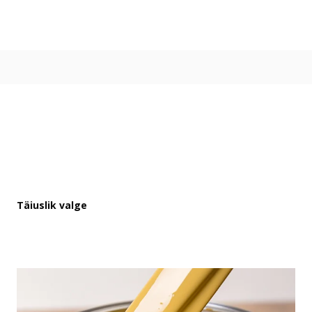
Värvitoonid
Vali värvitoon
Toonikollektsioonid
Aasta Värv 2026
Kuidas valida värvitooni
Kasulikud tööriistad
Toonitester
Colour Play
Visualizer app
Inspiratsioon
Täiuslik valge
Ideed ja nõuanded
Let's colour
Kasutusala
Sisevärvid
Välisvärvid