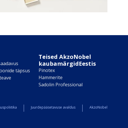
Teised AkzoNobel
kaubamärgidEestis
saadavus
Pinotex
toonide täpsus
Hammerite
teave
Sadolin Professional
uspoliitika
Juurdepääsetavuse avaldus
AkzoNobel