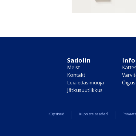
Sadolin
Info
Meist
Kätte
Kontakt
Värvi
Leia edasimüüja
Õigus
Jätkusuutlikkus
Küpsised
Küpsiste seaded
Privaats