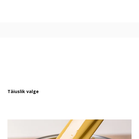
Värvitoonid
Vali värvitoon
Toonikollektsioonid
Aasta Värv 2026
Kuidas valida värvitooni
Kasulikud tööriistad
Toonitester
Colour Play
Visualizer app
Inspiratsioon
Täiuslik valge
Ideed ja nõuanded
Let's colour
Kasutusala
Sisevärvid
Välisvärvid