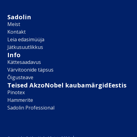
Sikkens
Kontakt
Sadolin
Leia lähim edasimüüja
Meist
Meist
Kontakt
Kontakt
Leia edasimüüja
Värv kui kunst
Jätkusuutlikkus
Kõik artiklid
Info
Elutuba
Kättesaadavus
Magamistuba
Värvitoonide täpsus
Lastetuba
Õigusteave
Köök
Teised AkzoNobel kaubamärgidEestis
Kodukontor
Pinotex
Kõik artiklid
Hammerite
Visualizer App
Sadolin Professional
Värvikalkulaator
Sadolin ​Aasta Värvid 2026