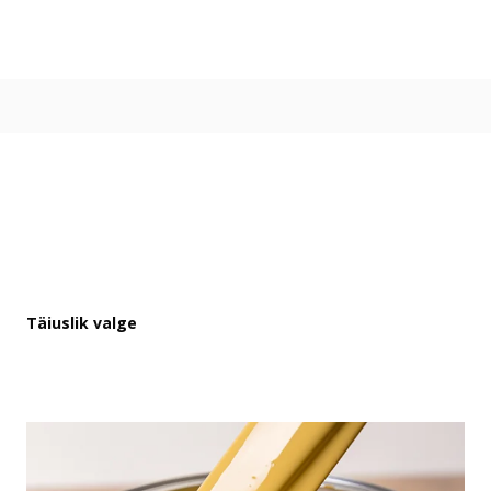
Värvitoonid
Vali värvitoon
Toonikollektsioonid
Aasta Värv 2026
Kuidas valida värvitooni
Kasulikud tööriistad
Toonitester
Colour Play
Visualizer app
Inspiratsioon
Täiuslik valge
Ideed ja nõuanded
Let's colour
Kasutusala
Sisevärvid
Välisvärvid