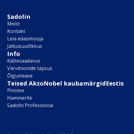
Sikkens
Kontakt
Sadolin
Leia lähim edasimüüja
Meist
Meist
Kontakt
Kontakt
Leia edasimüüja
Värv kui kunst
Jätkusuutlikkus
Kõik artiklid
Info
Elutuba
Kättesaadavus
Magamistuba
Värvitoonide täpsus
Lastetuba
Õigusteave
Köök
Teised AkzoNobel kaubamärgidEestis
Kodukontor
Pinotex
Kõik artiklid
Hammerite
Visualizer App
Sadolin Professional
Värvikalkulaator
Sadolin ​Aasta Värvid 2026