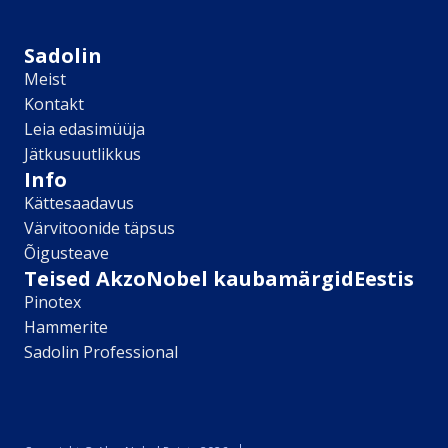
Sikkens
Kontakt
Sadolin
Leia lähim edasimüüja
Meist
Meist
Kontakt
Kontakt
Leia edasimüüja
Värv kui kunst
Jätkusuutlikkus
Kõik artiklid
Info
Elutuba
Kättesaadavus
Magamistuba
Värvitoonide täpsus
Lastetuba
Õigusteave
Köök
Teised AkzoNobel kaubamärgidEestis
Kodukontor
Pinotex
Kõik artiklid
Hammerite
Visualizer App
Sadolin Professional
Värvikalkulaator
Sadolin ​Aasta Värvid 2026