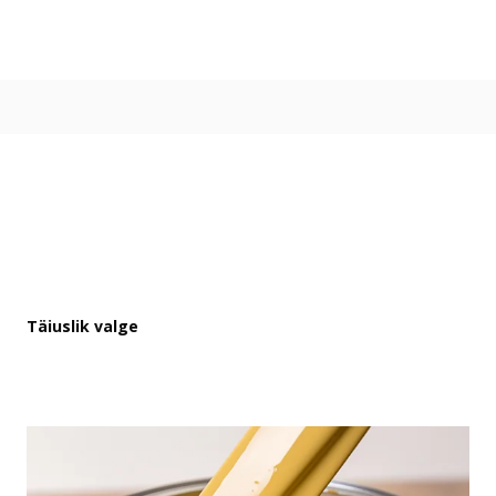
Värvitoonid
Vali värvitoon
Toonikollektsioonid
Aasta Värv 2026
Kuidas valida värvitooni
Kasulikud tööriistad
Toonitester
Colour Play
Visualizer app
Inspiratsioon
Täiuslik valge
Ideed ja nõuanded
Let's colour
Kasutusala
Sisevärvid
Välisvärvid