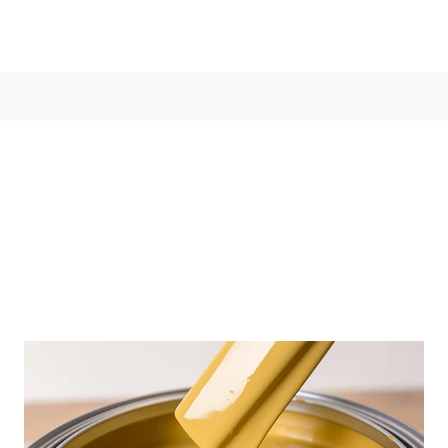
Värvitoonid
Vali värvitoon
Toonikollektsioonid
Aasta Värv 2026
Kuidas valida värvitooni
Kasulikud tööriistad
Toonitester
Colour Play
Visualizer app
Inspiratsioon
Ideed ja nõuanded
Let's colour
Kasutusala
Sisevärvid
Välisvärvid