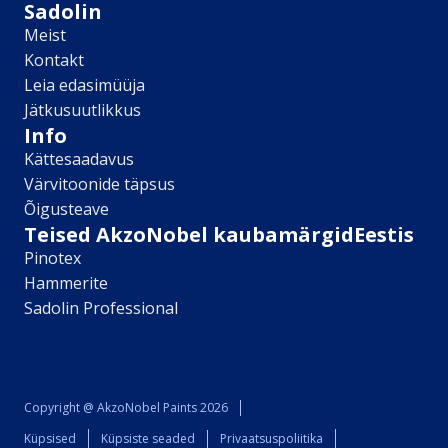
Sikkens
Sadolin
Kontakt
Meist
Kontakt
Leia lähim edasimüüja
Leia edasimüüja
Meist
Jätkusuutlikkus
Kontakt
Info
Värv kui kunst
Kättesaadavus
Kõik artiklid
Värvitoonide täpsus
Elutuba
Õigusteave
Magamistuba
Teised AkzoNobel kaubamärgidEestis
Lastetuba
Pinotex
Köök
Kodukontor
Hammerite
Kõik artiklid
Sadolin Professional
Visualizer App
Värvikalkulaator
Sadolin ​Aasta Värvid 2026
Copyright @ AkzoNobel Paints 2026
Küpsised
Küpsiste seaded
Privaatsuspoliitika