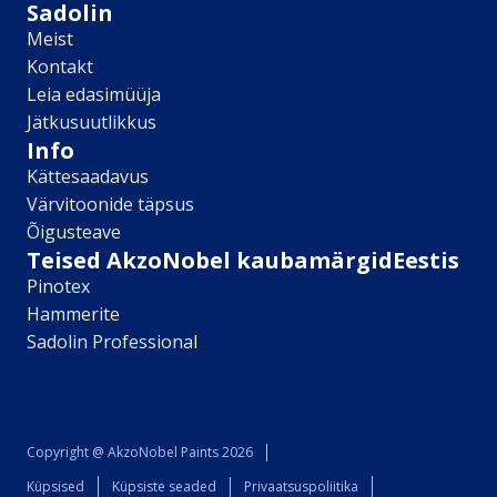
Sikkens
Sadolin
Kontakt
Meist
Kontakt
Leia lähim edasimüüja
Leia edasimüüja
Meist
Jätkusuutlikkus
Kontakt
Info
Värv kui kunst
Kättesaadavus
Kõik artiklid
Värvitoonide täpsus
Elutuba
Õigusteave
Magamistuba
Teised AkzoNobel kaubamärgidEestis
Lastetuba
Pinotex
Köök
Kodukontor
Hammerite
Kõik artiklid
Sadolin Professional
Visualizer App
Värvikalkulaator
Sadolin ​Aasta Värvid 2026
Copyright @ AkzoNobel Paints 2026
Küpsised
Küpsiste seaded
Privaatsuspoliitika