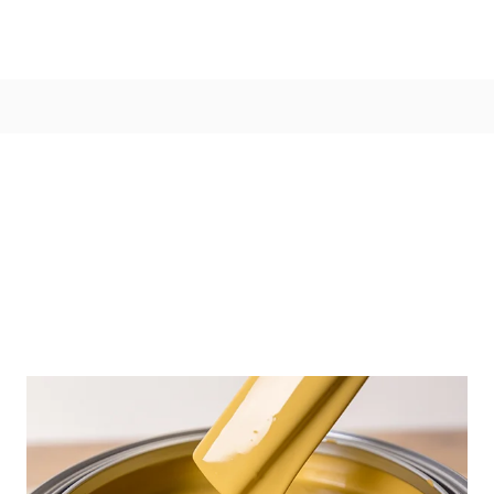
Värvitoonid
Vali värvitoon
Toonikollektsioonid
Aasta Värv 2026
Kuidas valida värvitooni
Kasulikud tööriistad
Toonitester
Colour Play
Visualizer app
Inspiratsioon
Ideed ja nõuanded
Let's colour
Kasutusala
Sisevärvid
Välisvärvid