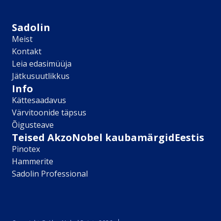
Sikkens
Kontakt
Sadolin
Leia lähim edasimüüja
Meist
Meist
Kontakt
Kontakt
Leia edasimüüja
Värv kui kunst
Jätkusuutlikkus
Kõik artiklid
Info
Elutuba
Kättesaadavus
Magamistuba
Värvitoonide täpsus
Lastetuba
Õigusteave
Köök
Teised AkzoNobel kaubamärgidEestis
Kodukontor
Pinotex
Kõik artiklid
Hammerite
Visualizer App
Sadolin Professional
Värvikalkulaator
Sadolin ​Aasta Värvid 2026