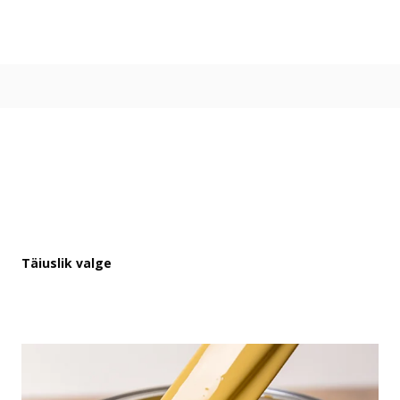
Värvitoonid
Vali värvitoon
Toonikollektsioonid
Aasta Värv 2026
Kuidas valida värvitooni
Kasulikud tööriistad
Toonitester
Colour Play
Visualizer app
Inspiratsioon
Täiuslik valge
Ideed ja nõuanded
Let's colour
Kasutusala
Sisevärvid
Välisvärvid