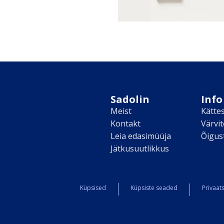
Sadolin
Info
Meist
Kätte
Kontakt
Värvi
Leia edasimüüja
Õigus
Jätkusuutlikkus
Küpsised
Küpsiste seaded
Privaats