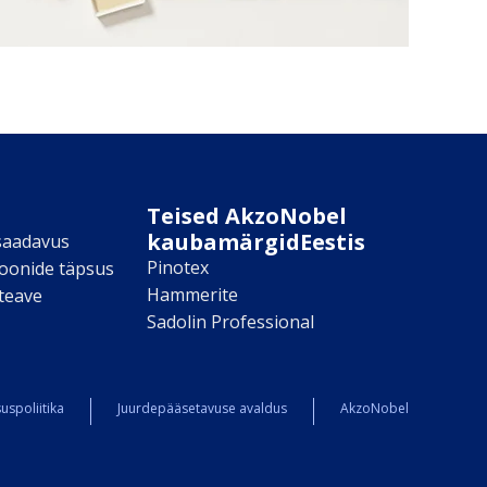
Teised AkzoNobel
kaubamärgidEestis
saadavus
Pinotex
toonide täpsus
Hammerite
teave
Sadolin Professional
uspoliitika
Juurdepääsetavuse avaldus
AkzoNobel