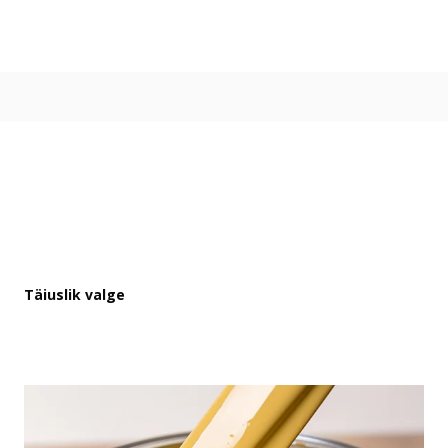
Värvitoonid
Vali värvitoon
Toonikollektsioonid
Aasta Värv 2026
Kuidas valida värvitooni
Kasulikud tööriistad
Toonitester
Colour Play
Visualizer app
Inspiratsioon
Täiuslik valge
Ideed ja nõuanded
Let's colour
Kasutusala
Sisevärvid
Välisvärvid