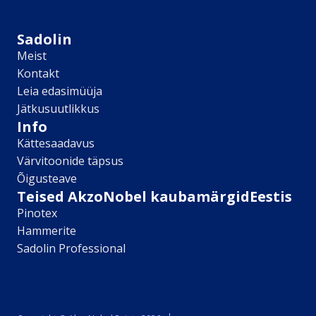
Sikkens
Kontakt
Sadolin
Leia lähim edasimüüja
Meist
Meist
Kontakt
Kontakt
Leia edasimüüja
Värv kui kunst
Jätkusuutlikkus
Kõik artiklid
Info
Elutuba
Kättesaadavus
Magamistuba
Värvitoonide täpsus
Lastetuba
Õigusteave
Köök
Teised AkzoNobel kaubamärgidEestis
Kodukontor
Pinotex
Kõik artiklid
Hammerite
Visualizer App
Sadolin Professional
Värvikalkulaator
Sadolin ​Aasta Värvid 2026