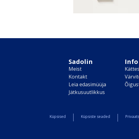
Sadolin
Info
Meist
Kätte
Kontakt
Värvi
Leia edasimüüja
Õigus
Jätkusuutlikkus
Küpsised
Küpsiste seaded
Privaats