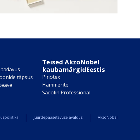
Teised AkzoNobel
kaubamärgidEestis
saadavus
Pinotex
toonide täpsus
Hammerite
teave
Sadolin Professional
uspoliitika
Juurdepääsetavuse avaldus
AkzoNobel