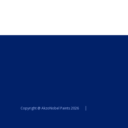
Esik
Kontor
Kaubamärk
Sikkens
Kontakt
Leia lähim edasimüüja
Meist
Kontakt
Värv kui kunst
Kõik artiklid
Elutuba
Magamistuba
Lastetuba
Köök
Kodukontor
Copyright @ AkzoNobel Paints 2026
Kõik artiklid
Visualizer App