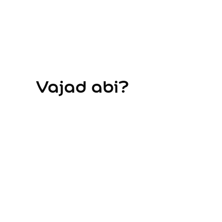
Kasutusala
Sisevärvid
Välisvärvid
Kõik tooted
Professionaalidele
Pinotex puidukaitse
Vajad abi?
Hammerite metallivärvid
Tootetüüp
Seinavärv
Laevärv
Kruntvärv
Pahtel
Lakk
Peits
Pind
Seinad
Laed