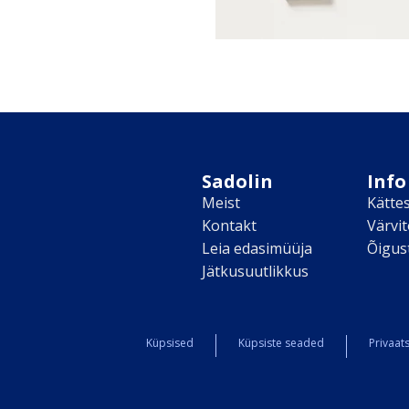
Sadolin
Info
Meist
Kätte
Kontakt
Värvi
Leia edasimüüja
Õigus
Jätkusuutlikkus
Küpsised
Küpsiste seaded
Privaats