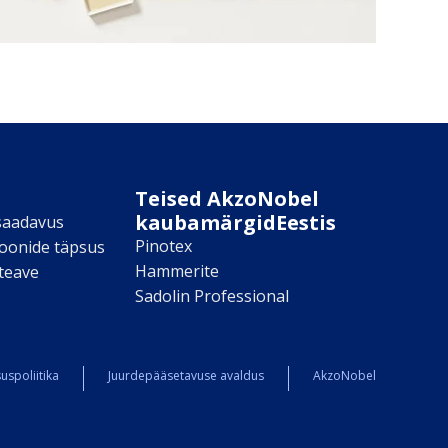
Teised AkzoNobel
kaubamärgidEestis
saadavus
Pinotex
toonide täpsus
Hammerite
teave
Sadolin Professional
uspoliitika
Juurdepääsetavuse avaldus
AkzoNobel