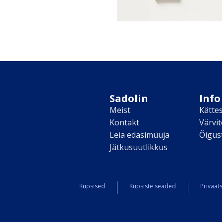
Sadolin
Info
Meist
Kätte
Kontakt
Värvi
Leia edasimüüja
Õigus
Jätkusuutlikkus
Küpsised
Küpsiste seaded
Privaats