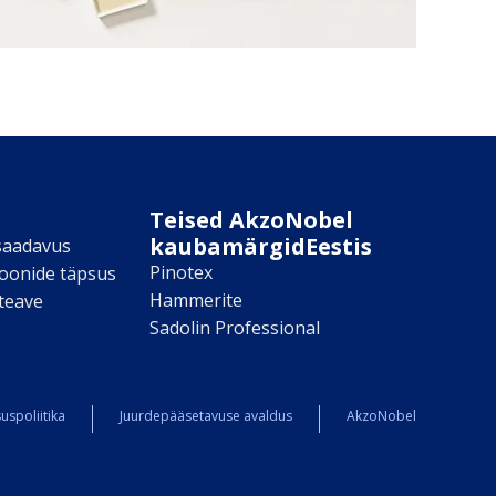
Teised AkzoNobel
kaubamärgidEestis
saadavus
Pinotex
toonide täpsus
Hammerite
teave
Sadolin Professional
uspoliitika
Juurdepääsetavuse avaldus
AkzoNobel