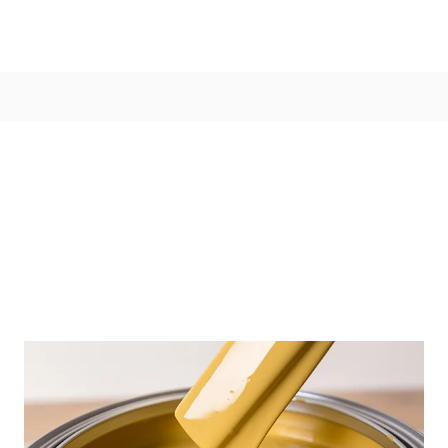
Värvitoonid
Vali värvitoon
Toonikollektsioonid
Aasta Värv 2026
Kuidas valida värvitooni
Kasulikud tööriistad
Toonitester
Colour Play
Visualizer app
Inspiratsioon
Ideed ja nõuanded
Let's colour
Kasutusala
Sisevärvid
Välisvärvid