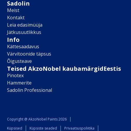
Sikkens
Sadolin
Kontakt
Meist
Kontakt
Leia lähim edasimüüja
Leia edasimüüja
Meist
Jätkusuutlikkus
Kontakt
Info
Värv kui kunst
Kättesaadavus
Kõik artiklid
Värvitoonide täpsus
Elutuba
Õigusteave
Magamistuba
Teised AkzoNobel kaubamärgidEestis
Lastetuba
Pinotex
Köök
Kodukontor
Hammerite
Kõik artiklid
Sadolin Professional
Visualizer App
Värvikalkulaator
Sadolin ​Aasta Värvid 2026
Copyright @ AkzoNobel Paints 2026
Küpsised
Küpsiste seaded
Privaatsuspoliitika