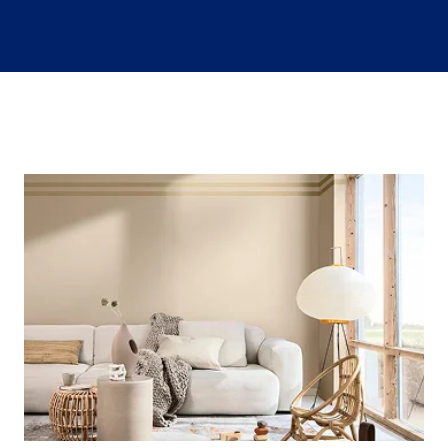
Värvitoonid
Vali värvitoon
Toonikollektsioonid
Aasta Värv 2026
Kuidas valida värvitooni
Kasulikud tööriistad
Toonitester
Colour Play
Visualizer app
Inspiratsioon
Ideed ja nõuanded
Let's colour
Kasutusala
Sisevärvid
Välisvärvid