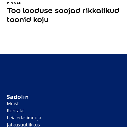
Kõik tooted
PINNAD
Professionaalidele
Too looduse soojad rikkalikud
Pinotex puidukaitse
toonid koju
Hammerite metallivärvid
Tootetüüp
Seinavärv
Laevärv
Kruntvärv
Pahtel
Lakk
Peits
Pind
Seinad
Laed
Sadolin
Uksed
Meist
Põrandad
Kontakt
Mööbel
Leia edasimüüja
Radiaatorid
Jätkusuutlikkus
Keraamilised plaadid