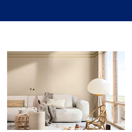
Värvitoonid
Vali värvitoon
Toonikollektsioonid
Aasta Värv 2026
Kuidas valida värvitooni
Kasulikud tööriistad
Toonitester
Colour Play
Visualizer app
Inspiratsioon
Ideed ja nõuanded
Let's colour
Kasutusala
Sisevärvid
Välisvärvid