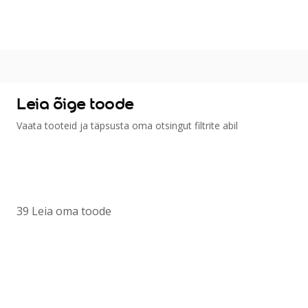
Värvitoonid
Vali värvitoon
Toonikollektsioonid
Aasta Värv 2026
Kuidas valida värvitooni
Leia õige toode
Kasulikud tööriistad
Vaata tooteid ja täpsusta oma otsingut filtrite abil
Toonitester
Colour Play
Visualizer app
Inspiratsioon
39
Leia oma toode
Ideed ja nõuanded
Let's colour
Kasutusala
Sisevärvid
Välisvärvid