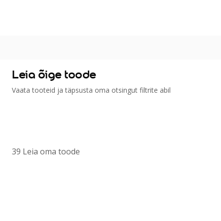
Värvitoonid
Vali värvitoon
Toonikollektsioonid
Aasta Värv 2026
Kuidas valida värvitooni
Leia õige toode
Kasulikud tööriistad
Vaata tooteid ja täpsusta oma otsingut filtrite abil
Toonitester
Colour Play
Visualizer app
Inspiratsioon
39
Leia oma toode
Ideed ja nõuanded
Let's colour
Kasutusala
Sisevärvid
Välisvärvid